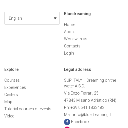
Bluedreaming
English
Home
About
Work with us
Contacts
Login
Explore
Legal address
Courses
SUP ITALY – Dreaming on the
water A.S.D.
Experiences
Via Enzo Ferrari, 25
Centers
47843 Misano Adriatico (RN)
Map
Ph: +39 0541 1833482
Tutorial courses or events
Mail: info@bluedreaming.it
Video
Facebook