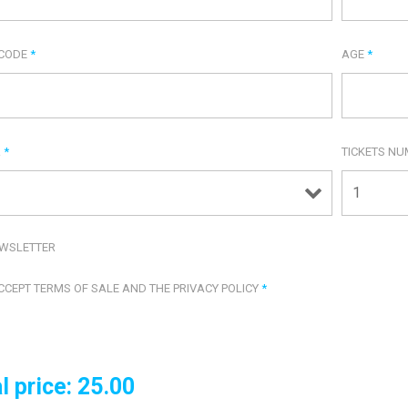
 CODE
*
AGE
*
R
*
TICKETS N
WSLETTER
ACCEPT TERMS OF SALE AND THE PRIVACY POLICY
*
l price:
25.00