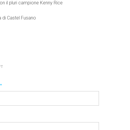
 con il pluri campione Kenny Rice
ta di Castel Fusano
FT
E
*