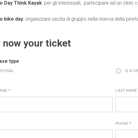
 Day Think Kayak
: per gli interessati, partecipare ad un clinic
o bike day
, organizzare uscita di gruppo nella riserva della pine
 now your ticket
ase type
RSONAL
IS A GI
NAME
*
LAST NAM
PHONE
*