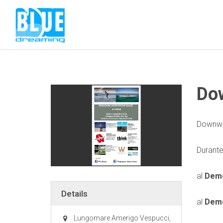
Do
Downwi
Durante 
al
Demo
Details
al
Demo
Lungomare Amerigo Vespucci,