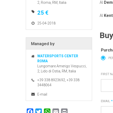
Al
Demo
2, Roma, RM, Italia
25 €
Al
Kent
25-04-2018
Buy
Managed by
Purch
WATERSPORTS CENTER
PE
ROMA
Lungomare Amerigo Vespucci,
2, Lido di Ostia, RM, Italia
FIRST 
+39 338 8923692, +39 338
3448064
E-mail
EMAIL
*
Facebook
Twitter
WhatsApp
Email
Print