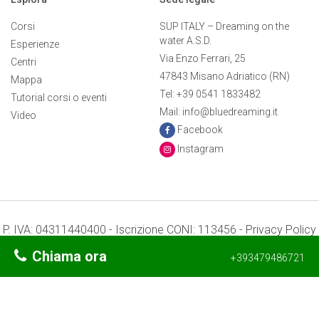
Corsi
SUP ITALY – Dreaming on the
water A.S.D.
Esperienze
Via Enzo Ferrari, 25
Centri
47843 Misano Adriatico (RN)
Mappa
Tel: +39 0541 1833482
Tutorial corsi o eventi
Mail: info@bluedreaming.it
Video
Facebook
Instagram
P. IVA: 04311440400 - Iscrizione CONI: 113456 -
Privacy Policy
-
Preferenze Cookie
Chiama ora
+393479486721
Termini e condizioni
Credits: Mr. APPs