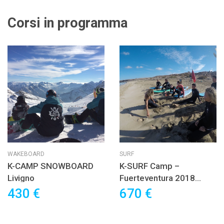
Corsi in programma
WAKEBOARD
SURF
K-CAMP SNOWBOARD
K-SURF Camp –
Livigno
Fuerteventura 2018
VOL.1
430 €
670 €