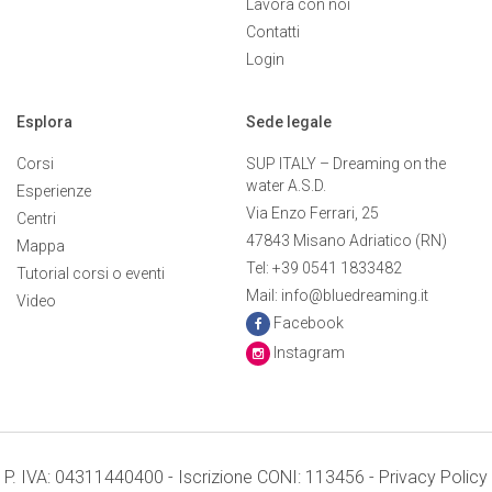
Lavora con noi
Contatti
Login
Esplora
Sede legale
Corsi
SUP ITALY – Dreaming on the
water A.S.D.
Esperienze
Via Enzo Ferrari, 25
Centri
47843 Misano Adriatico (RN)
Mappa
Tel: +39 0541 1833482
Tutorial corsi o eventi
Mail: info@bluedreaming.it
Video
Facebook
Instagram
P. IVA: 04311440400 - Iscrizione CONI: 113456 -
Privacy Policy