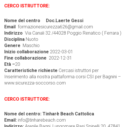
CERCO ISTRUTTORE:
Nome del centro Doc.Laerte Gessi
Email
formazionesicurezza626@gmail.com
Indirizzo
Via Canali 32 /44028 Poggio Renatico ( Ferrara )
Disciplina
Nuoto
Genere
Maschio
Inizio collaborazione
2022-03-01
Fine collaborazione
2022-12-31
Età –
20
Caratteristiche richieste
Cercasi istruttori per
Inserimento alla nostra piattaforma corsi CSI per Bagnini –
www.sicurezza-soccorso.com
CERCO ISTRUTTORE:
Nome del centro:
Tinharè Beach Cattolica
Email:
info@tinharebeach.com
Indirizzo:
Arenile Bagni, Lungomare Rasi Spinelli 20, 47841