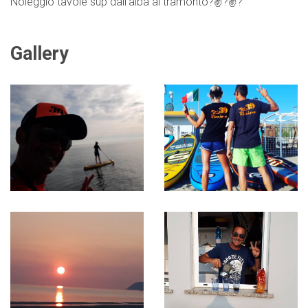
Noleggio tavole sup dall’alba al tramonto?✌?✌?
Gallery