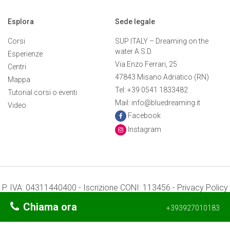
Esplora
Sede legale
Corsi
SUP ITALY – Dreaming on the
water A.S.D.
Esperienze
Via Enzo Ferrari, 25
Centri
47843 Misano Adriatico (RN)
Mappa
Tel: +39 0541 1833482
Tutorial corsi o eventi
Mail: info@bluedreaming.it
Video
Facebook
Instagram
P. IVA: 04311440400 - Iscrizione CONI: 113456 -
Privacy Policy
-
Preferenze Cookie
Chiama ora
+393927010183
Termini e condizioni