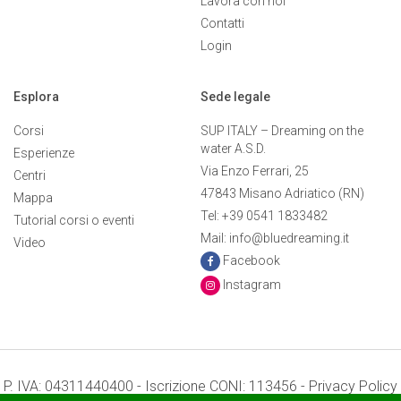
Lavora con noi
Contatti
Login
Esplora
Sede legale
Corsi
SUP ITALY – Dreaming on the
water A.S.D.
Esperienze
Via Enzo Ferrari, 25
Centri
47843 Misano Adriatico (RN)
Mappa
Tel: +39 0541 1833482
Tutorial corsi o eventi
Mail: info@bluedreaming.it
Video
Facebook
Instagram
P. IVA: 04311440400 - Iscrizione CONI: 113456 -
Privacy Policy