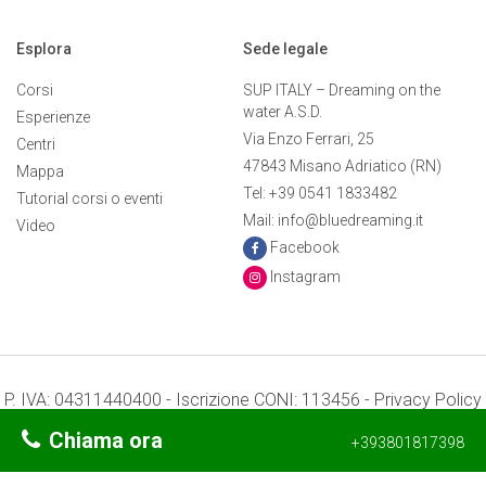
Esplora
Sede legale
Corsi
SUP ITALY – Dreaming on the
water A.S.D.
Esperienze
Via Enzo Ferrari, 25
Centri
47843 Misano Adriatico (RN)
Mappa
Tel: +39 0541 1833482
Tutorial corsi o eventi
Mail: info@bluedreaming.it
Video
Facebook
Instagram
P. IVA: 04311440400 - Iscrizione CONI: 113456 -
Privacy Policy
-
Preferenze Cookie
Chiama ora
+393801817398
Termini e condizioni