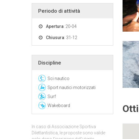
Periodo di attività
Apertura
: 20-04
Chiusura
: 31-12
Discipline
Sci nautico
Sport nautici motorizzati
Surf
Ott
Wakeboard
In caso di Associazione Sportiva
Dilettantistica, le proposte sono valide