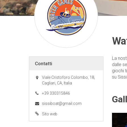
Wat
La nostr
Contatti
dalle se
giochi t
su Siss
Viale Cristoforo Colombo, 18,
Cagliari, CA, Italia
+39 330315846
Gal
sissiboat@gmail.com
Sito web