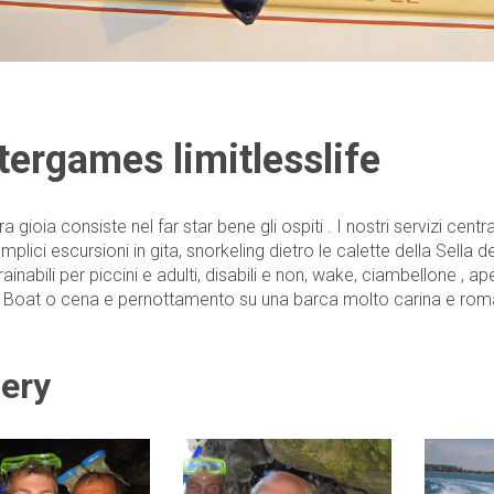
ergames limitlesslife
a gioia consiste nel far star bene gli ospiti . I nostri servizi cent
mplici escursioni in gita, snorkeling dietro le calette della Sella d
rainabili per piccini e adulti, disabili e non, wake, ciambellone ,
i Boat o cena e pernottamento su una barca molto carina e roma
lery