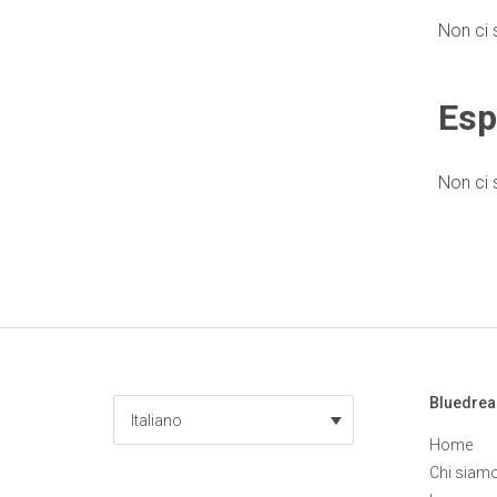
Non ci 
Esp
Non ci
Bluedre
Italiano
Home
Chi siam