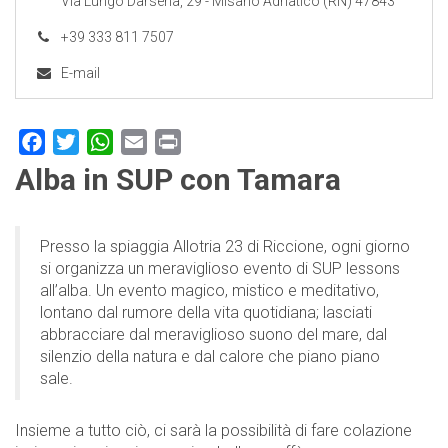
Via Lungo Darsena, 29 - Misano Adriatico (RN) 47843
+39 333 811 7507
E-mail
Facebook
Twitter
WhatsApp
Email
Print
Alba in SUP con Tamara
Presso la spiaggia Allotria 23 di Riccione, ogni giorno
si organizza un meraviglioso evento di SUP lessons
all’alba. Un evento magico, mistico e meditativo,
lontano dal rumore della vita quotidiana; lasciati
abbracciare dal meraviglioso suono del mare, dal
silenzio della natura e dal calore che piano piano
sale.
Insieme a tutto ciò, ci sarà la possibilità di fare colazione