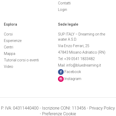
Contatti
Login
Esplora
Sede legale
Corsi
SUP ITALY – Dreaming on the
water A.S.D.
Esperienze
Via Enzo Ferrari, 25
Centri
47843 Misano Adriatico (RN)
Mappa
Tel: +39 0541 1833482
Tutorial corsi o eventi
Mail: info@bluedreaming.it
Video
Facebook
Instagram
P. IVA: 04311440400 - Iscrizione CONI: 113456 -
Privacy Policy
-
Preferenze Cookie