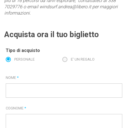
più di 16 percorsi da farvi esplorare, contattateci al 338
7029776 o email windsurf.andrea@libero.it per maggiori
informazioni.
Acquista ora il tuo biglietto
Tipo di acquisto
PERSONALE
E' UN REGALO
NOME
*
COGNOME
*