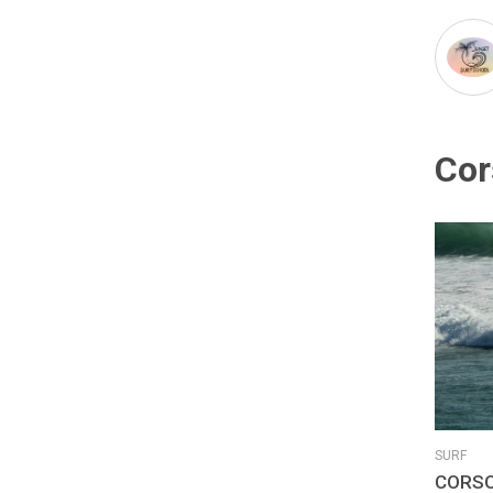
Cor
SURF
CORSO SURF