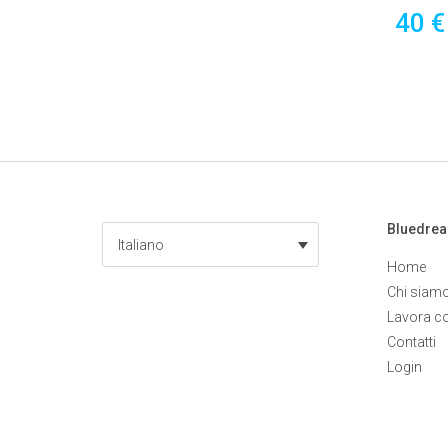
ORE
40 
Bluedre
Italiano
Home
Chi siam
Lavora c
Contatti
Login