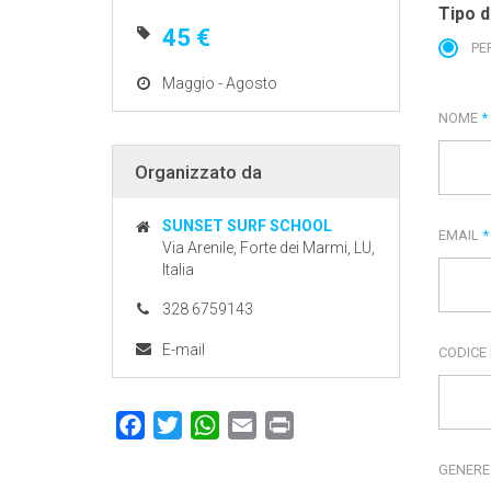
Tipo d
45 €
PE
Maggio - Agosto
NOME
*
Organizzato da
SUNSET SURF SCHOOL
EMAIL
*
Via Arenile, Forte dei Marmi, LU,
Italia
328 6759143
E-mail
CODICE
Facebook
Twitter
WhatsApp
Email
Print
GENER