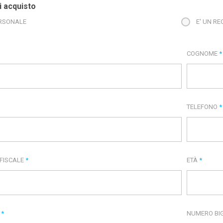
i acquisto
RSONALE
E' UN R
COGNOME
*
TELEFONO
*
 FISCALE
*
ETÀ
*
E
*
NUMERO BIG