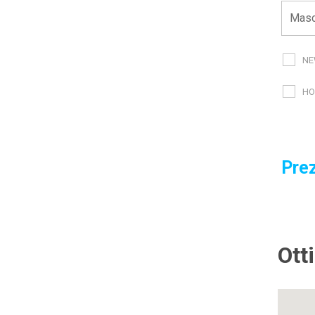
NE
HO
Prez
Ott