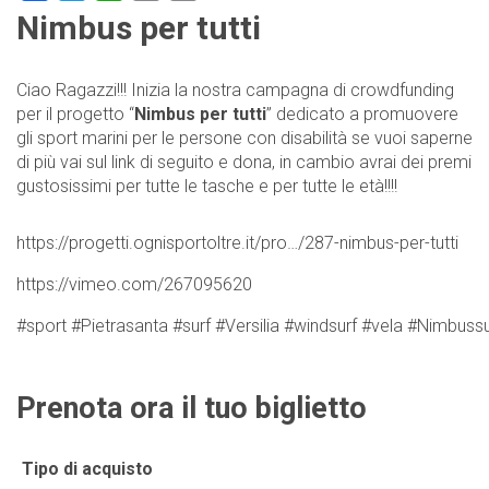
Nimbus per tutti
Ciao Ragazzi!!! Inizia la nostra campagna di crowdfunding
per il progetto “
Nimbus per tutti
” dedicato a promuovere
gli sport ma
rini per le persone con disabilità se vuoi saperne
di più vai sul link di seguito e dona, in cambio avrai dei premi
gustosissimi per tutte le tasche e per tutte le età!!!!
https://progetti.ognisportoltre.it/pro…/287-nimbus-per-tutti
https://vimeo.com/267095620
#
sport
#
Pietrasanta
#
surf
#
Versilia
#
windsurf
#
vela
#
Nimbussu
Prenota ora il tuo biglietto
Tipo di acquisto