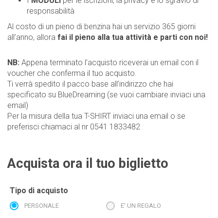
I
MODULI
per le iscrizioni, la privacy e lo sgravio di
responsabilità
Al costo di un pieno di benzina hai un servizio 365 giorni
all’anno, allora
fai il pieno alla tua attività e parti con noi!
NB:
Appena terminato l’acquisto riceverai un email con il
voucher che conferma il tuo acquisto.
Ti verrà spedito il pacco base all’indirizzo che hai
specificato su BlueDreaming (se vuoi cambiare inviaci una
email)
Per la misura della tua T-SHIRT inviaci una email o se
preferisci chiamaci al nr 0541 1833482
Acquista ora il tuo biglietto
Tipo di acquisto
PERSONALE
E' UN REGALO