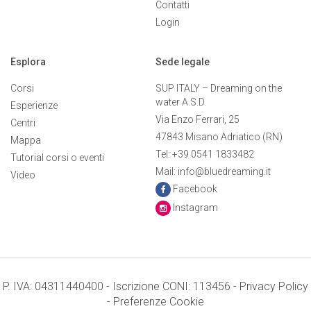
Contatti
Login
Esplora
Sede legale
Corsi
SUP ITALY – Dreaming on the
water A.S.D.
Esperienze
Via Enzo Ferrari, 25
Centri
47843 Misano Adriatico (RN)
Mappa
Tel: +39 0541 1833482
Tutorial corsi o eventi
Mail: info@bluedreaming.it
Video
Facebook
Instagram
P. IVA: 04311440400 - Iscrizione CONI: 113456 -
Privacy Policy
-
Preferenze Cookie