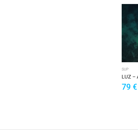
SUP
LUZ – A
TRAMO
79 
spettac