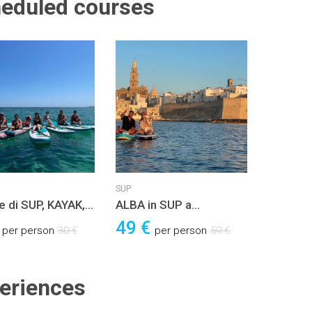
eduled courses
SUP
e di SUP, KAYAK,
ALBA in SUP a
OIL, WINDSURF,
MONOPOLI con
€
49 €
per person
30 €
per person
59 €
o JETSURF con
colazione inclusa e
ore Certificato
lezione
eriences