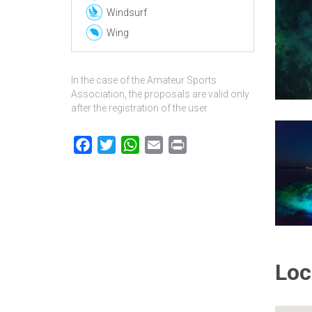
Windsurf
Wing
In the case of the Amateur Sports
Association, the proposals are valid only
after the registration of the user
Facebook
Twitter
WhatsApp
Email
Print
Loc