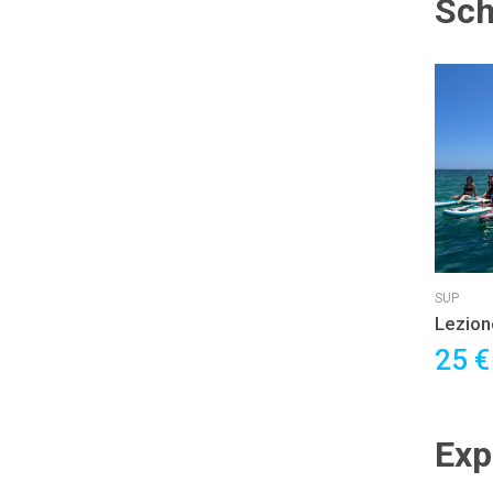
Sch
SUP
Lezion
WINGF
25 
EFOIL 
istrutt
Exp