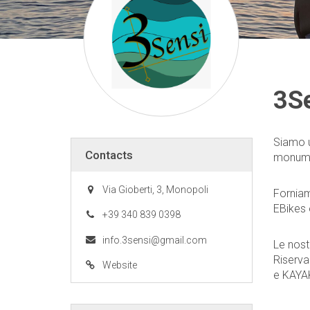
3Se
Siamo u
Contacts
monumen
Via Gioberti, 3, Monopoli
Forniam
EBikes 
+39 340 839 0398
info.3sensi@gmail.com
Le nostr
Riserva
Website
e KAYAK