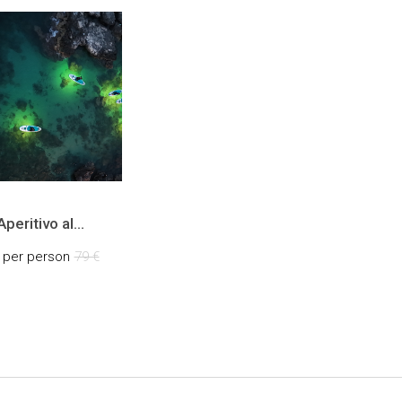
peritivo al
NTO in SUP con
€
per person
79 €
olo di luci