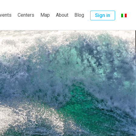
vents
Centers
Map
About
Blog
Sign in