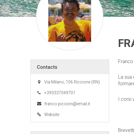
FR
Franco 
Contacts
La sua 
Via Milano, 106 Riccione (RN)
formare 
+393337049701
I corsi
franco.piccioni@email.it
Website
Brevetti