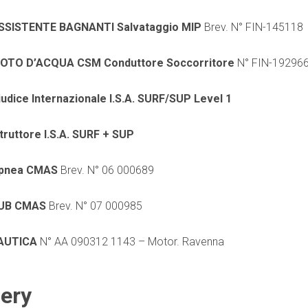
SSISTENTE BAGNANTI Salvataggio MIP
Brev. N° FIN-145118
OTO D’ACQUA CSM Conduttore Soccorritore
N° FIN-19296
iudice Internazionale I.S.A. SURF/SUP Level 1
struttore I.S.A. SURF + SUP
pnea CMAS
Brev. N° 06 000689
UB CMAS
Brev. N° 07 000985
AUTICA
N° AA 090312 1143 – Motor. Ravenna
lery