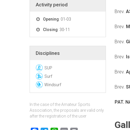
Activity period
Brev.
A
Opening
: 01-03
Brev.
M
Closing
: 30-11
Brev.
G
Disciplines
Brev.
I
SUP
Brev.
A
Surf
Windsurf
Brev.
S
PAT. N
In the case of the Amateur Sports
Association, the proposals are valid only
after the registration of the user
Gal