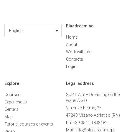
Bluedreaming
English
Home
About
Work with us
Contacts
Login
Explore
Legal address
Courses
SUP ITALY – Dreaming on the
water A.S.D.
Experiences
Via Enzo Ferrari, 25
Centers
47843 Misano Adriatico (RN)
Map
Ph: +39 0541 1833482
Tutorial courses or events
Mail: info@bluedreaming.it
Video