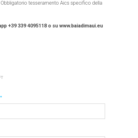
e. Obbligatorio tesseramento Aics specifico della
sapp +39 339 4095118 o su
www.baiadimaui.eu
FT
E
*