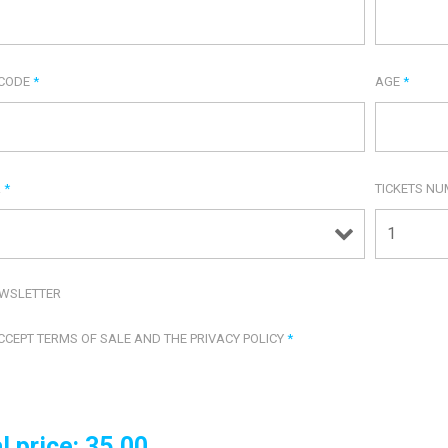
 CODE
*
AGE
*
R
*
TICKETS N
WSLETTER
ACCEPT TERMS OF SALE AND THE PRIVACY POLICY
*
l price:
35.00