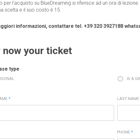
zo per l’acquisto su BlueDreaming si riferisce ad un ora di lezion
na scelta e il suo costo è 15.
ggiori informazioni, contattare tel. +39 320 3927188 what
 now your ticket
ase type
RSONAL
IS A GI
NAME
*
LAST NAM
PHONE
*