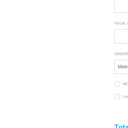
FISCAL
GENDE
NE
I 
Tota