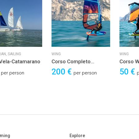
RAN,
SAILING
WING
WING
Vela-Catamarano
Corso Completo
Corso W
WingBoard Principianti
€
200 €
50 €
per person
per person
aming
Explore