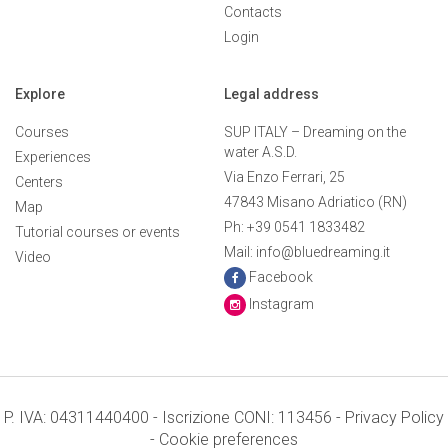
Contacts
Login
Explore
Legal address
Courses
SUP ITALY – Dreaming on the
water A.S.D.
Experiences
Via Enzo Ferrari, 25
Centers
47843 Misano Adriatico (RN)
Map
Ph: +39 0541 1833482
Tutorial courses or events
Mail: info@bluedreaming.it
Video
Facebook
Instagram
P. IVA: 04311440400 - Iscrizione CONI: 113456 -
Privacy Policy
-
Cookie preferences