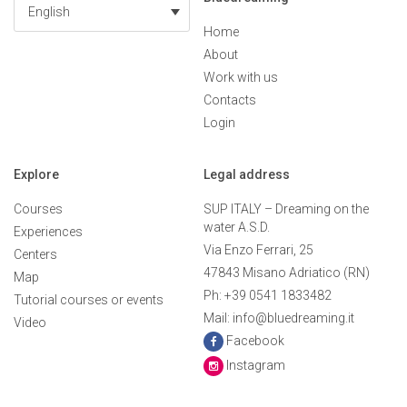
English
Home
About
Work with us
Contacts
Login
Explore
Legal address
Courses
SUP ITALY – Dreaming on the
water A.S.D.
Experiences
Via Enzo Ferrari, 25
Centers
47843 Misano Adriatico (RN)
Map
Ph: +39 0541 1833482
Tutorial courses or events
Mail: info@bluedreaming.it
Video
Facebook
Instagram