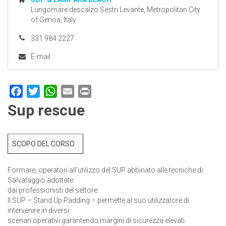
Lungomare descalzo Sestri Levante, Metropolitan City
of Genoa, Italy
331 984 2227
E-mail
Facebook
Twitter
WhatsApp
Email
Print
Sup rescue
SCOPO DEL CORSO
Formare, operatori all’utilizzo del SUP abbinato alle tecniche di
Salvataggio adottate
dai professionisti del settore.
Il SUP – Stand Up Padding – permette al suo utilizzatore di
intervenire in diversi
scenari operativi garantendo margini di sicurezza elevati.