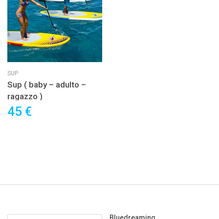
SUP
Sup ( baby – adulto –
ragazzo )
45 €
Bluedreaming