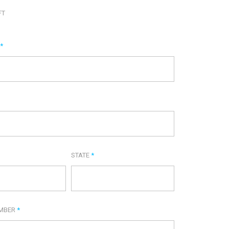
FT
E
*
STATE
*
UMBER
*