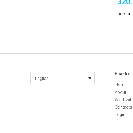
320
person
Bluedre
English
Home
About
Work wit
Contacts
Login