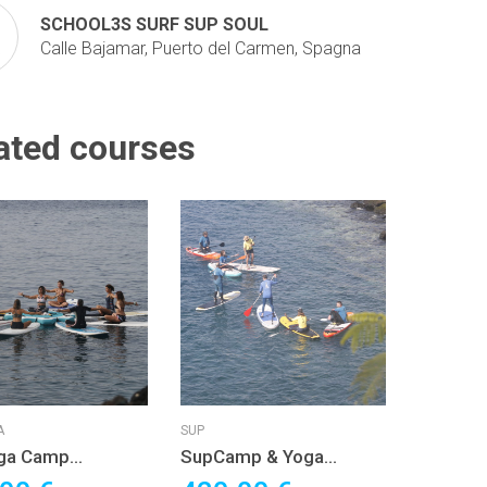
SCHOOL3S SURF SUP SOUL
Calle Bajamar, Puerto del Carmen, Spagna
ated courses
A
SUP
ga Camp
SupCamp & Yoga
ote, Canarie
Lanzarote