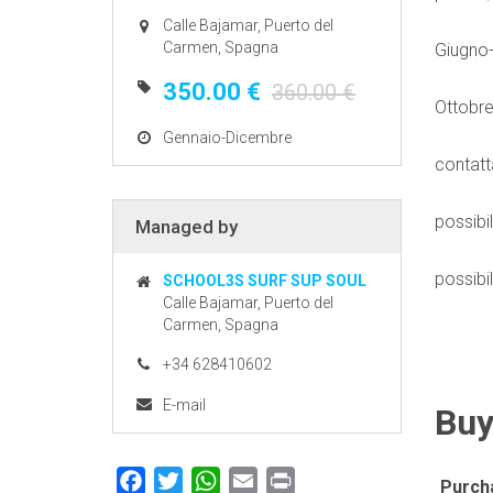
Calle Bajamar, Puerto del
Carmen, Spagna
Giugno
350.00 €
360.00 €
Ottobr
Gennaio-Dicembre
contatta
possibil
Managed by
possibi
SCHOOL3S SURF SUP SOUL
Calle Bajamar, Puerto del
Carmen, Spagna
+34 628410602
E-mail
Buy
Facebook
Twitter
WhatsApp
Email
Print
Purch