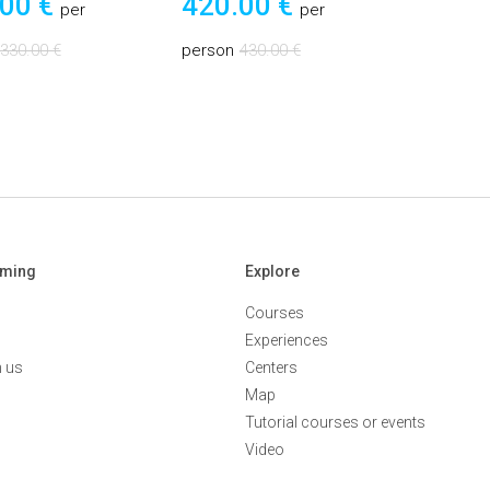
.00 €
420.00 €
per
per
330.00 €
person
430.00 €
aming
Explore
Courses
Experiences
h us
Centers
Map
Tutorial courses or events
Video