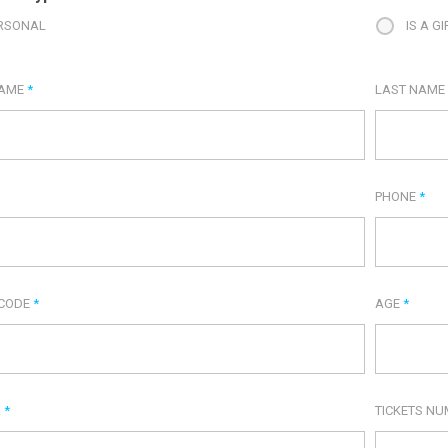
RSONAL
IS A GI
NAME
*
LAST NAM
PHONE
*
 CODE
*
AGE
*
R
*
TICKETS N