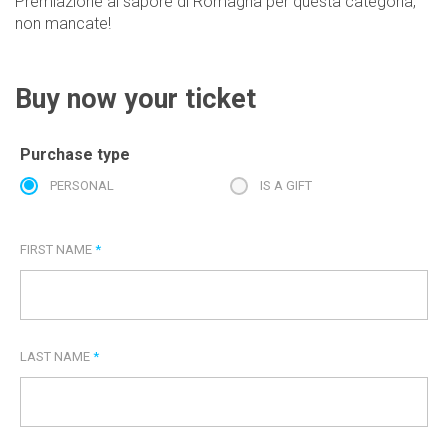
Premiazione al sapore di Romagna per questa categoria,
non mancate!
Buy now your ticket
Purchase type
PERSONAL
IS A GIFT
FIRST NAME
*
LAST NAME
*