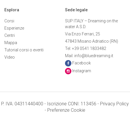
Esplora
Sede legale
Corsi
SUP ITALY – Dreaming on the
water A.S.D.
Esperienze
Via Enzo Ferrari, 25
Centri
47843 Misano Adriatico (RN)
Mappa
Tel: +39 0541 1833482
Tutorial corsi o eventi
Mail: info@bluedreaming.it
Video
Facebook
Instagram
P. IVA: 04311440400 - Iscrizione CONI: 113456 -
Privacy Policy
-
Preferenze Cookie
Termini e condizioni