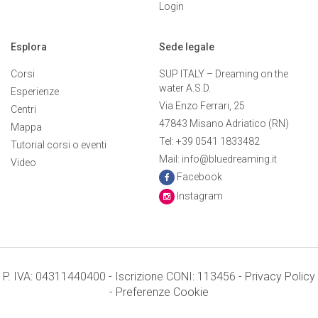
Login
Esplora
Sede legale
Corsi
SUP ITALY – Dreaming on the
water A.S.D.
Esperienze
Via Enzo Ferrari, 25
Centri
47843 Misano Adriatico (RN)
Mappa
Tel: +39 0541 1833482
Tutorial corsi o eventi
Mail: info@bluedreaming.it
Video
Facebook
Instagram
P. IVA: 04311440400 - Iscrizione CONI: 113456 -
Privacy Policy
-
Preferenze Cookie