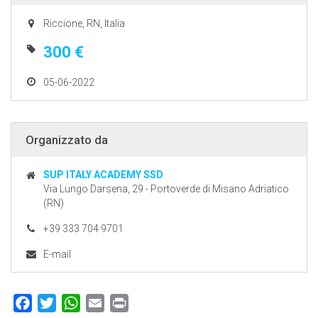
Riccione, RN, Italia
300 €
05-06-2022
Organizzato da
SUP ITALY ACADEMY SSD
Via Lungo Darsena, 29 - Portoverde di Misano Adriatico
(RN)
+39 333 704 9701
E-mail
Facebook
Twitter
WhatsApp
Email
Print