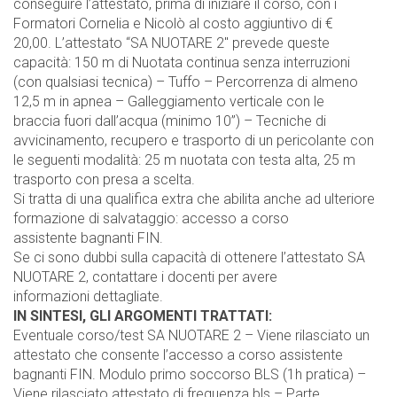
conseguire l’attestato, prima di iniziare il corso, con i
Formatori Cornelia e Nicolò al costo aggiuntivo di €
20,00. L’attestato “SA NUOTARE 2″ prevede queste
capacità: 150 m di Nuotata continua senza interruzioni
(con qualsiasi tecnica) – Tuffo – Percorrenza di almeno
12,5 m in apnea – Galleggiamento verticale con le
braccia fuori dall’acqua (minimo 10”) – Tecniche di
avvicinamento, recupero e trasporto di un pericolante con
le seguenti modalità: 25 m nuotata con testa alta, 25 m
trasporto con presa a scelta.
Si tratta di una qualifica extra che abilita anche ad ulteriore
formazione di salvataggio: accesso a corso
assistente bagnanti FIN.
Se ci sono dubbi sulla capacità di ottenere l’attestato SA
NUOTARE 2, contattare i docenti per avere
informazioni dettagliate.
IN SINTESI, GLI ARGOMENTI TRATTATI:
Eventuale corso/test SA NUOTARE 2 – Viene rilasciato un
attestato che consente l’accesso a corso assistente
bagnanti FIN. Modulo primo soccorso BLS (1h pratica) –
Viene rilasciato attestato di frequenza bls – Parte