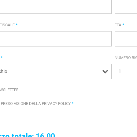
 FISCALE
*
ETÀ
*
E
*
NUMERO BIG
WSLETTER
 PRESO VISIONE DELLA PRIVACY POLICY
*
zo totale:
16,00