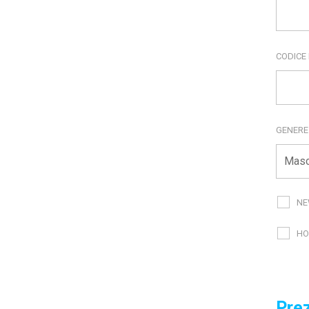
CODICE
GENER
NE
HO
Prez