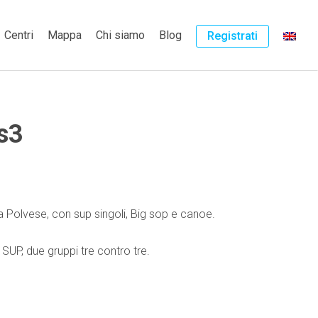
Centri
Mappa
Chi siamo
Blog
Registrati
s3
la Polvese, con sup singoli, Big sop e canoe.
 SUP, due gruppi tre contro tre.