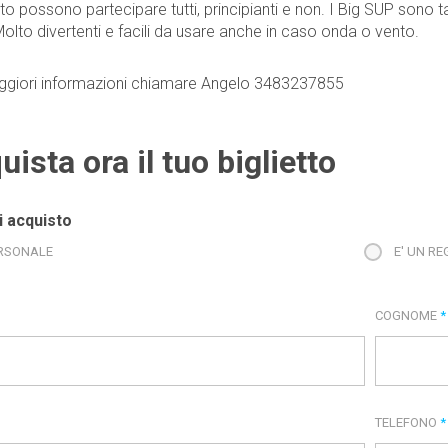
nto possono partecipare tutti, principianti e non. I Big SUP sono 
 Molto divertenti e facili da usare anche in caso onda o vento.
giori informazioni chiamare Angelo 3483237855
uista ora il tuo biglietto
i acquisto
RSONALE
E' UN R
COGNOME
*
TELEFONO
*