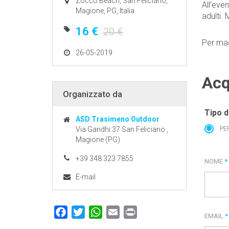
Zocco Beach, San Feliciano,
All’eve
Magione, PG, Italia
adulti.
16 €
20 €
Per mag
26-05-2019
Acq
Organizzato da
Tipo d
ASD Trasimeno Outdoor
PE
Via Gandhi 37 San Feliciano ,
Magione (PG)
+39 348 323 7855
NOME
*
E-mail
Facebook
Twitter
WhatsApp
Email
Print
EMAIL
*