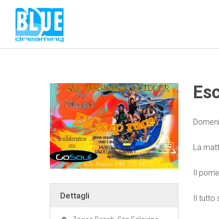
Esc
Domenic
La matt
Il pome
Dettagli
Il tutt