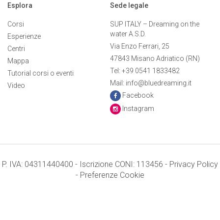
Esplora
Sede legale
Corsi
SUP ITALY – Dreaming on the
water A.S.D.
Esperienze
Via Enzo Ferrari, 25
Centri
47843 Misano Adriatico (RN)
Mappa
Tel: +39 0541 1833482
Tutorial corsi o eventi
Mail: info@bluedreaming.it
Video
Facebook
Instagram
P. IVA: 04311440400 - Iscrizione CONI: 113456 -
Privacy Policy
-
Preferenze Cookie
Termini e condizioni
Credits: Mr. APPs