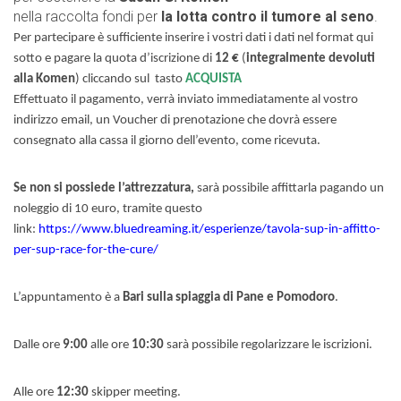
nella raccolta fondi per
la lotta contro il tumore al seno
.
Per partecipare è sufficiente inserire i vostri dati i dati nel format qui
sotto e pagare la quota d’iscrizione di
12 €
(
integralmente devoluti
alla Komen
) cliccando sul tasto
ACQUISTA
Effettuato il pagamento, verrà inviato immediatamente al vostro
indirizzo email, un Voucher di prenotazione che dovrà essere
consegnato alla cassa il giorno dell’evento, come ricevuta.
Se non si possiede l’attrezzatura,
sarà possibile affittarla pagando un
noleggio di 10 euro, tramite questo
link:
https://www.bluedreaming.it/esperienze/tavola-sup-in-affitto-
per-sup-race-for-the-cure/
L’appuntamento è a
Bari sulla spiaggia di Pane e Pomodoro
.
Dalle ore
9:00
alle ore
10:30
sarà possibile regolarizzare le iscrizioni.
Alle ore
12:30
skipper meeting.