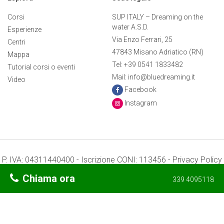
Corsi
SUP ITALY – Dreaming on the
water A.S.D.
Esperienze
Via Enzo Ferrari, 25
Centri
47843 Misano Adriatico (RN)
Mappa
Tel: +39 0541 1833482
Tutorial corsi o eventi
Mail: info@bluedreaming.it
Video
Facebook
Instagram
P. IVA: 04311440400 - Iscrizione CONI: 113456 -
Privacy Policy
-
Preferenze Cookie
Chiama ora
339 4095118
Termini e condizioni
Credits: Mr. APPs