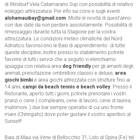
di Windsurf Vela Catamarano Sup con possibilità di relativo
noleggio attrezzatura. Per info sui corsi e sugli eventi :
alohamauibay@gmail.com
. Molte le novità di quest’anno
con due date da non perdere assolutamente. Possibilità di
rimessaggio durante tutta la Stagione per la vostra
attrezzatura. Le condizioni meteo climatiche del Nord
Adriatico favoriscono le Basi di apprendimento di tutte
queste discipline; inoltre presso lo stabilimento potrete
favorire di tutti i servizi che a seguito vi elenchiamo:
spiaggia con relativa area
dog friendly
per gli amanti degli
animali, prenotazione ombrelloni classici e deluxe,
area
giochi bimbi
e area giochi attrezzata con strutture fino ai
14 anni,
campi da beach tennis e beach volley
. Presso il
Ristorante, aperto tutti i giorni, potrete prenotare i vostri
pranzi o cene ( compleanni, cene di lavoro, cene di laurea,
matrimoni..) due bar sempre operativi di cui uno fronte
mare (Chiringuito) dove poter gustare il vostro aperitivo al
Sunset!!
Baia di Maui via Vene di Bellocchio 31, Lido di Spina (Fe) tel.