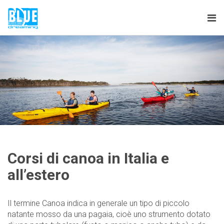
Tog
nav
Corsi di canoa in Italia e
all’estero
Il termine Canoa indica in generale un tipo di piccolo
natante mosso da una pagaia, cioè uno strumento dotato