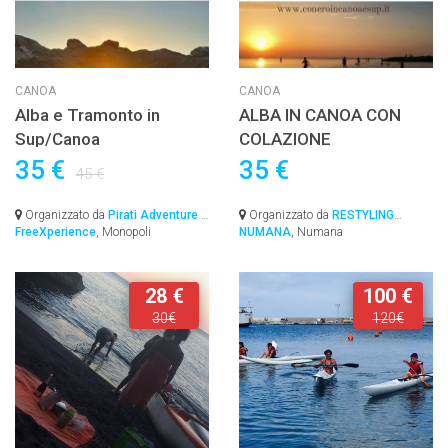
CANOA
CANOA
Alba e Tramonto in
ALBA IN CANOA CON
Sup/Canoa
COLAZIONE
35 €
35 €
45 €
Organizzato da
Pirati Adventure &
Organizzato da
RESTYLING
FreeXperience
, Monopoli
NUMANA
, Numana
28 €
100 €
30€
120€