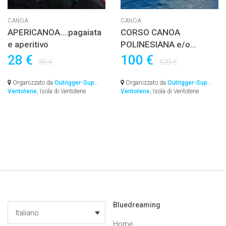
CANOA
CANOA
APERICANOA….pagaiata
CORSO CANOA
e aperitivo
POLINESIANA e/o
SURFSKI
28 €
100 €
30 €
120 €
Organizzato da
Outrigger-Sup
Organizzato da
Outrigger-Sup
Ventotene
, Isola di Ventotene
Ventotene
, Isola di Ventotene
Bluedreaming
Italiano
Home