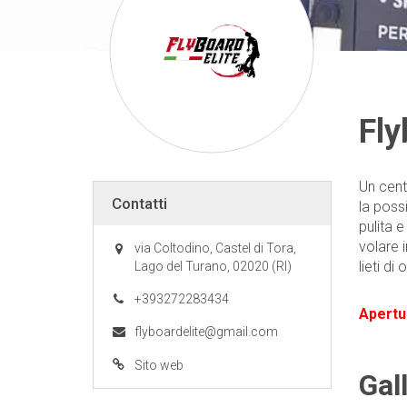
Fly
Un cent
Contatti
la possi
pulita 
volare 
via Coltodino, Castel di Tora,
lieti di
Lago del Turano, 02020 (RI)
+393272283434
Apertu
flyboardelite@gmail.com
Sito web
Gal