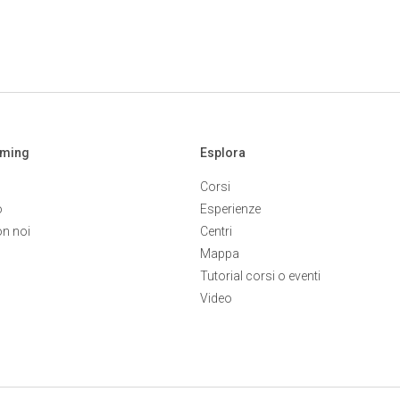
aming
Esplora
Corsi
o
Esperienze
on noi
Centri
Mappa
Tutorial corsi o eventi
Video