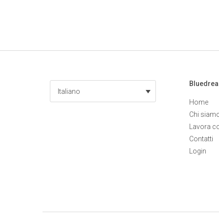
Bluedre
Italiano
Home
Chi siam
Lavora c
Contatti
Login