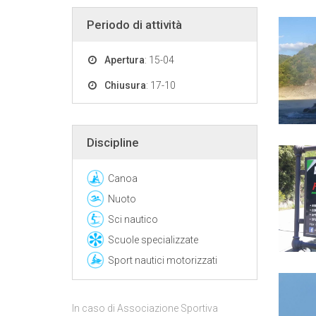
Periodo di attività
Apertura
: 15-04
Chiusura
: 17-10
Discipline
Canoa
Nuoto
Sci nautico
Scuole specializzate
Sport nautici motorizzati
In caso di Associazione Sportiva