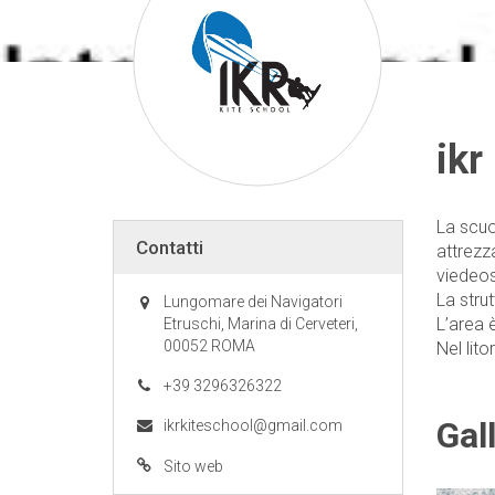
ikr
La scuo
Contatti
attrezz
viedeos
La stru
Lungomare dei Navigatori
L’area 
Etruschi, Marina di Cerveteri,
00052 ROMA
Nel lito
+39 3296326322
Gal
ikrkiteschool@gmail.com
Sito web