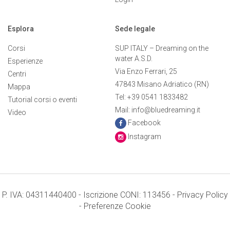
Esplora
Sede legale
Corsi
SUP ITALY – Dreaming on the
water A.S.D.
Esperienze
Via Enzo Ferrari, 25
Centri
47843 Misano Adriatico (RN)
Mappa
Tel: +39 0541 1833482
Tutorial corsi o eventi
Mail: info@bluedreaming.it
Video
Facebook
Instagram
P. IVA: 04311440400 - Iscrizione CONI: 113456 -
Privacy Policy
-
Preferenze Cookie