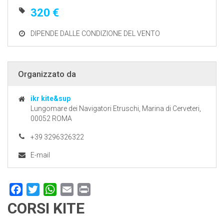
320 €
DIPENDE DALLE CONDIZIONE DEL VENTO
Organizzato da
ikr kite&sup
Lungomare dei Navigatori Etruschi, Marina di Cerveteri,
00052 ROMA
+39 3296326322
E-mail
Facebook
Twitter
WhatsApp
Email
Print
CORSI KITE