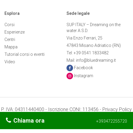
Esplora
Sede legale
Corsi
SUP ITALY – Dreaming on the
water A.S.D.
Esperienze
Via Enzo Ferrari, 25
Centri
47843 Misano Adriatico (RN)
Mappa
Tel: +39 0541 1833482
Tutorial corsi o eventi
Mail: info@bluedreaming.it
Video
Facebook
Instagram
P. IVA: 04311440400 - Iscrizione CONI: 113456 -
Privacy Policy
-
Preferenze Cookie
Chiama ora
+393472255720
Termini e condizioni