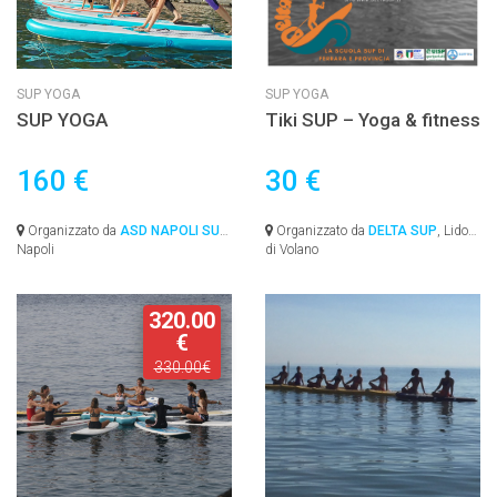
SUP YOGA
SUP YOGA
SUP YOGA
Tiki SUP – Yoga & fitness
160 €
30 €
Organizzato da
ASD NAPOLI SUP
,
Organizzato da
DELTA SUP
, Lido
Napoli
di Volano
320.00
€
330.00€