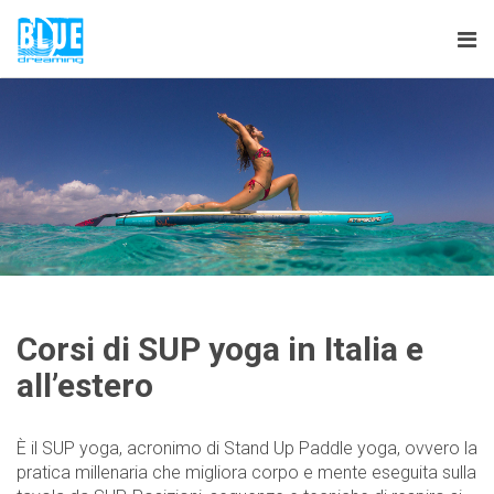
Tog
nav
Corsi di SUP yoga in Italia e
all’estero
È il SUP yoga, acronimo di Stand Up Paddle yoga, ovvero la
pratica millenaria che migliora corpo e mente eseguita sulla