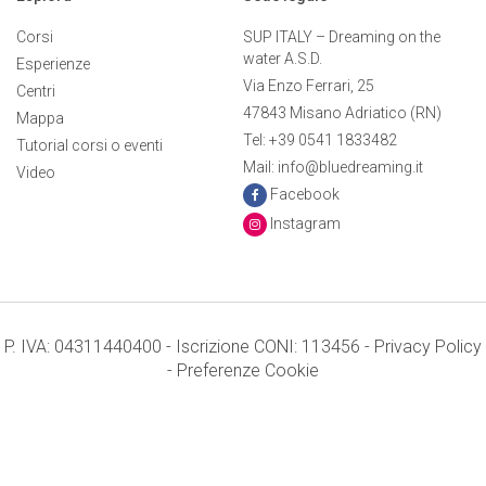
Corsi
SUP ITALY – Dreaming on the
water A.S.D.
Esperienze
Via Enzo Ferrari, 25
Centri
47843 Misano Adriatico (RN)
Mappa
Tel: +39 0541 1833482
Tutorial corsi o eventi
Mail: info@bluedreaming.it
Video
Facebook
Instagram
P. IVA: 04311440400 - Iscrizione CONI: 113456 -
Privacy Policy
-
Preferenze Cookie
Termini e condizioni
Credits: Mr. APPs