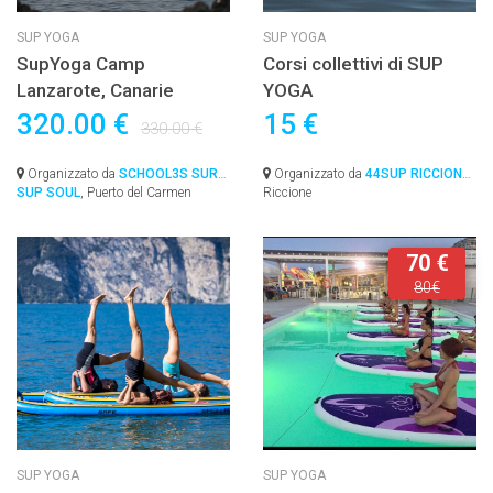
SUP YOGA
SUP YOGA
SupYoga Camp
Corsi collettivi di SUP
Lanzarote, Canarie
YOGA
320.00 €
15 €
330.00 €
Organizzato da
SCHOOL3S SURF
Organizzato da
44SUP RICCIONE
,
SUP SOUL
, Puerto del Carmen
Riccione
70 €
80€
SUP YOGA
SUP YOGA