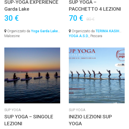
SUP-YOGA EXPERIENCE
SUP YOGA –
Garda Lake
PACCHETTO 4 LEZIONI
30 €
70 €
80 €
Organizzato da
Yoga Garda Lake
,
Organizzato da
TERIMA KASIH
Malcesine
YOGA A.S.D.
, Pescara
SUP YOGA
SUP YOGA
SUP YOGA – SINGOLE
INIZIO LEZIONI SUP
LEZIONI
YOGA