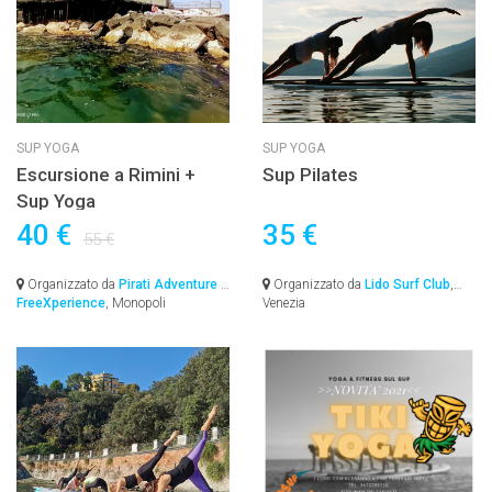
SUP YOGA
SUP YOGA
Escursione a Rimini +
Sup Pilates
Sup Yoga
40 €
35 €
55 €
Organizzato da
Pirati Adventure &
Organizzato da
Lido Surf Club
,
FreeXperience
, Monopoli
Venezia