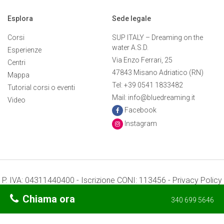
Esplora
Sede legale
Corsi
SUP ITALY – Dreaming on the
water A.S.D.
Esperienze
Via Enzo Ferrari, 25
Centri
47843 Misano Adriatico (RN)
Mappa
Tel: +39 0541 1833482
Tutorial corsi o eventi
Mail: info@bluedreaming.it
Video
Facebook
Instagram
P. IVA: 04311440400 - Iscrizione CONI: 113456 -
Privacy Policy
-
Preferenze Cookie
Chiama ora
340 699 5646
Termini e condizioni