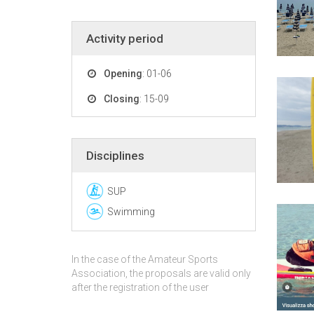
Activity period
Opening
: 01-06
Closing
: 15-09
Disciplines
SUP
Swimming
In the case of the Amateur Sports
Association, the proposals are valid only
after the registration of the user