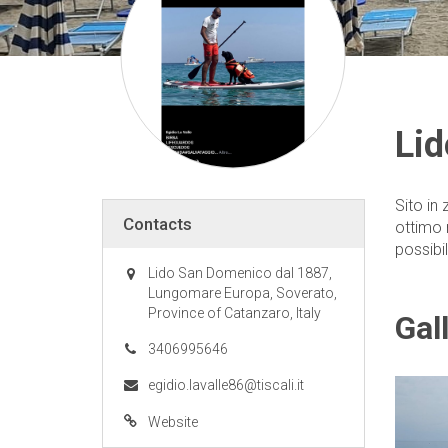
Li
Sito in
Contacts
ottimo r
possibi
Lido San Domenico dal 1887,
Lungomare Europa, Soverato,
Province of Catanzaro, Italy
Gal
3406995646
egidio.lavalle86@tiscali.it
Website