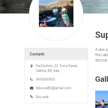
Sup
A due p
Contatti
fino al
doccia
Via Eschilo, 23, Torre Santa
Sabina, BR, Italy
Gal
3476565933
fabioval82@gmail.com
Sito web