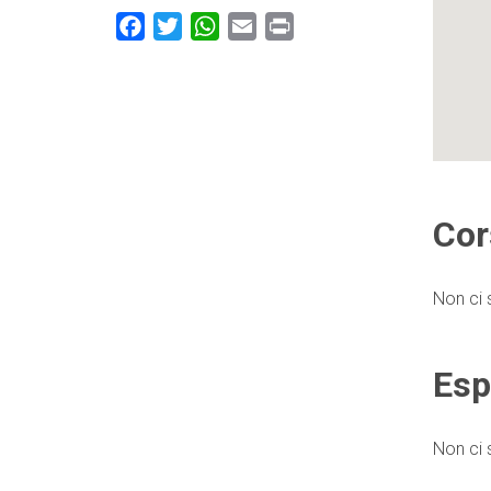
Facebook
Twitter
WhatsApp
Email
Print
Cor
Non ci 
Esp
Non ci