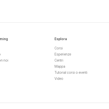
aming
Esplora
Corsi
o
Esperienze
on noi
Centri
Mappa
Tutorial corsi o eventi
Video