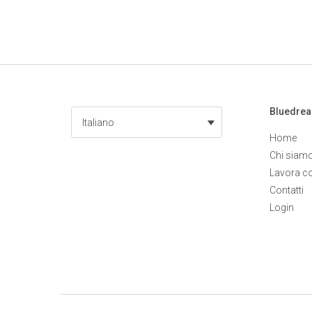
Bluedre
Italiano
Home
Chi siam
Lavora c
Contatti
Login