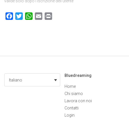
valide solo dopo l’iscrizione dell’utente
Facebook
Twitter
WhatsApp
Email
Print
Bluedreaming
Italiano
Home
Chi siamo
Lavora con noi
Contatti
Login