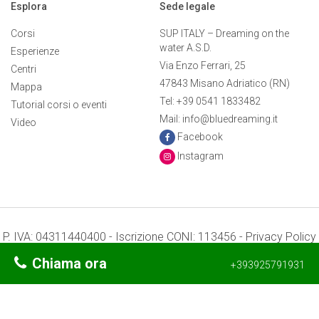
Esplora
Sede legale
Corsi
SUP ITALY – Dreaming on the
water A.S.D.
Esperienze
Via Enzo Ferrari, 25
Centri
47843 Misano Adriatico (RN)
Mappa
Tel: +39 0541 1833482
Tutorial corsi o eventi
Mail: info@bluedreaming.it
Video
Facebook
Instagram
P. IVA: 04311440400 - Iscrizione CONI: 113456 -
Privacy Policy
-
Preferenze Cookie
Chiama ora
+393925791931
Termini e condizioni
Credits: Mr. APPs