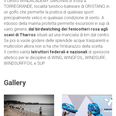
Il centro WINDACADEMY SARDINIA si trova a
TORREGRANDE, località turistico-balneare di ORISTANO, in
un golfo che permette la pratica di qualsiasi sport
principalmente velico in qualsiasi condizione di vento. A
ridosso della marina protetta permette escursioni in sup di
vario genere,
dal birdwatching dei fenicotteri rosa agli
scavi di Tharros
situati ad una manciata di km dal centro.
Se poi si vuole godere delle splendide acque trasparenti e
multicolori allora non si ha che l’imbarazzo della scelta.
Il centro vanta
Iatruttori federali e nazionali
di spessore
atletico per le discipline di WING, WINGFOIL, WINDSURF,
WINDSURFFOIL e SUP
Gallery