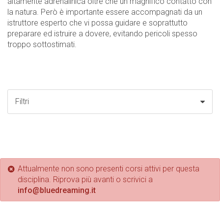
altamente adrenalinica oltre che un magnifico contatto con
la natura. Però è importante essere accompagnati da un
istruttore esperto che vi possa guidare e soprattutto
preparare ed istruire a dovere, evitando pericoli spesso
troppo sottostimati.
Filtri
Attualmente non sono presenti corsi attivi per questa
disciplina. Riprova più avanti o scrivici a
info@bluedreaming.it