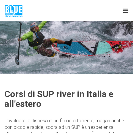
Tog
nav
Corsi di SUP river in Italia e
all’estero
Cavalcare la discesa di un fiume o torrente, magari anche
con piccole rapide, sopra ad un SUP è un’esperienza