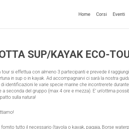
Home
Corsi
Eventi
OTTA SUP/KAYAK ECO-TO
ta tour si effettua con almeno 3 partecipanti e prevede il raggiun
ortuna in sup o in kayak. Ad accompagnarvi ci sarà la nostra guida
di identificazioni le varie specie marine che incontrerete durante
le a seconda del gruppo (max 4 ore e mezza). E’ un’ottima possibi
patto sulla natura!
ttiamo!
à fornito tutto il necessario (tavola o kayak, pagaia, Borse wat