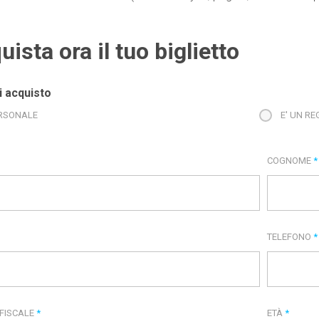
uista ora il tuo biglietto
i acquisto
RSONALE
E' UN R
COGNOME
*
TELEFONO
*
 FISCALE
*
ETÀ
*