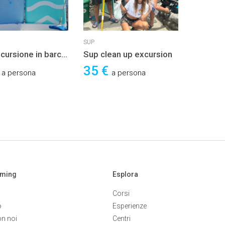
SUP
cursione in barca
Sup clean up excursion
p&Snorkeling
€
35 €
a persona
a persona
aming
Esplora
Corsi
o
Esperienze
on noi
Centri