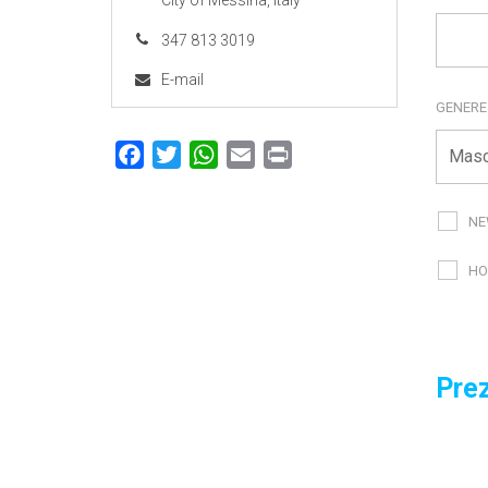
City of Messina, Italy
347 813 3019
E-mail
GENER
Facebook
Twitter
WhatsApp
Email
Print
NE
HO
Prez