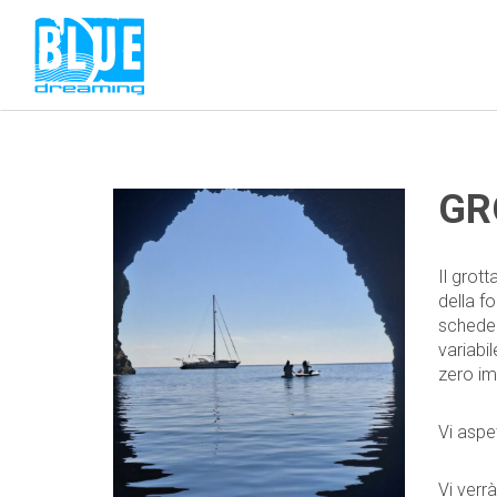
GR
Il grot
della f
schede 
variabi
zero im
Vi aspe
Vi verr