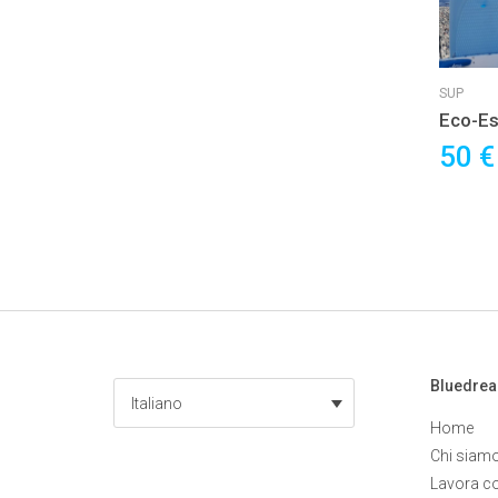
SUP
Eco-Es
con Su
50 
Bluedre
Italiano
Home
Chi siam
Lavora c