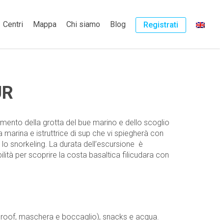
Centri
Mappa
Chi siamo
Blog
Registrati
UR
gimento della grotta del bue marino e dello scoglio
 marina e istruttrice di sup che vi spiegherà con
 lo snorkeling. La durata dell’escursione è
lità per scoprire la costa basaltica filicudara con
erproof, maschera e boccaglio), snacks e acqua.