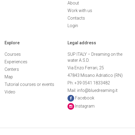
About
Work with us
Contacts
Login
Explore
Legal address
Courses
SUP ITALY – Dreaming on the
water A.S.D.
Experiences
Via Enzo Ferrari, 25
Centers
47843 Misano Adriatico (RN)
Map
Ph: +39 0541 1833482
Tutorial courses or events
Mail: info@bluedreaming.it
Video
Facebook
Instagram