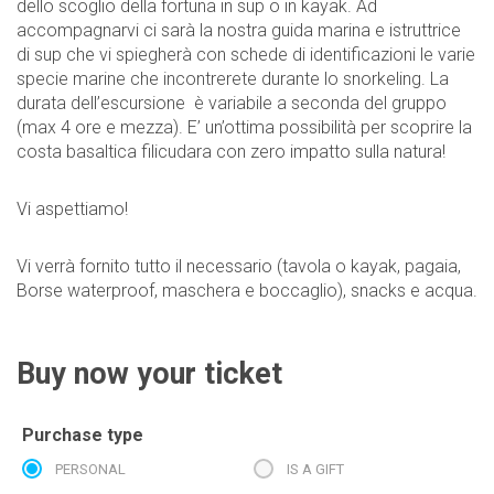
dello scoglio della fortuna in sup o in kayak. Ad
accompagnarvi ci sarà la nostra guida marina e istruttrice
di sup che vi spiegherà con schede di identificazioni le varie
specie marine che incontrerete durante lo snorkeling. La
durata dell’escursione è variabile a seconda del gruppo
(max 4 ore e mezza). E’ un’ottima possibilità per scoprire la
costa basaltica filicudara con zero impatto sulla natura!
Vi aspettiamo!
Vi verrà fornito tutto il necessario (tavola o kayak, pagaia,
Borse waterproof, maschera e boccaglio), snacks e acqua.
Buy now your ticket
Purchase type
PERSONAL
IS A GIFT