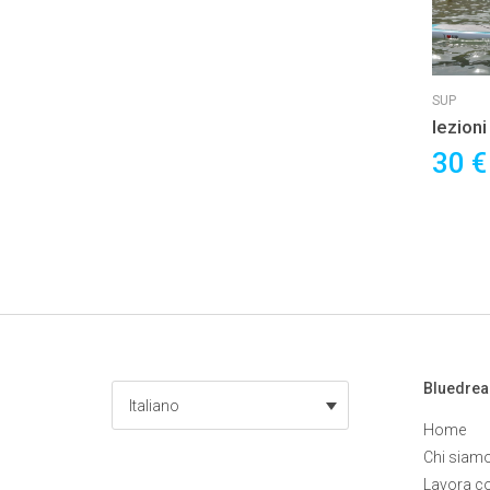
SUP
lezioni
Paddl
30 
Bluedre
Italiano
Home
Chi siam
Lavora c