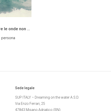
re le onde non è
o così facile e
a persona
nte
Sede legale
SUP ITALY – Dreaming on the water A.S.D.
Via Enzo Ferrari, 25
47843 Misano Adriatico (RN)