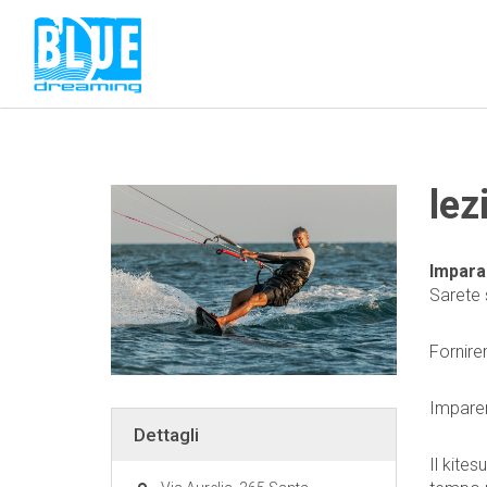
lez
Imparar
Sarete 
Fornire
Imparer
Dettagli
Il kite