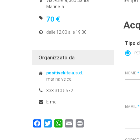
tempo p
Via Aurelia, 365 Santa
Marinella
70 €
Acq
dalle 12.00 alle 19.00
Tipo d
PE
Organizzato da
positivekite a.s.d.
NOME
*
marina velca
333 310 5572
E-mail
EMAIL
*
Facebook
Twitter
WhatsApp
Email
Print
CODICE