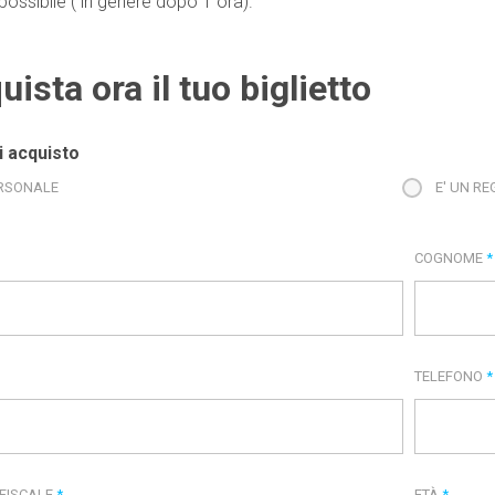
ossibile ( in genere dopo 1 ora).
uista ora il tuo biglietto
i acquisto
RSONALE
E' UN R
COGNOME
*
TELEFONO
*
 FISCALE
*
ETÀ
*