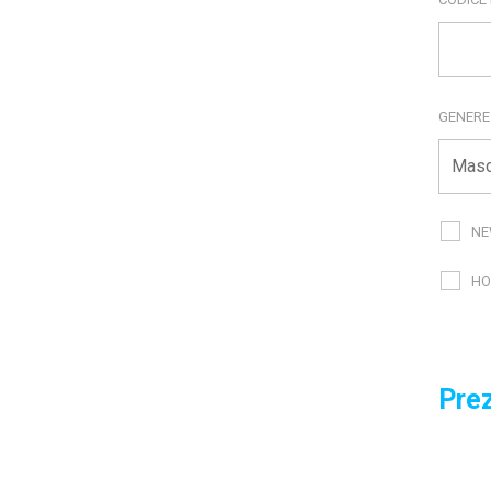
GENER
NE
HO
Prez