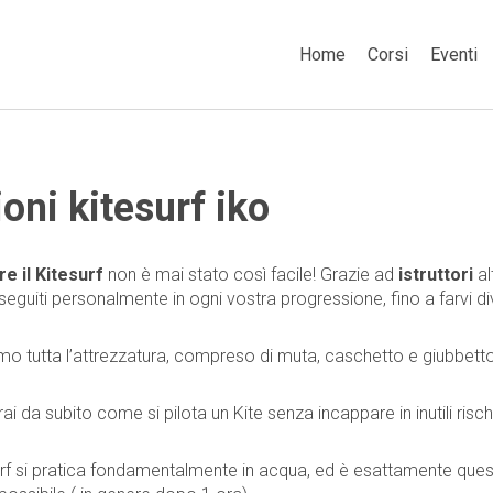
Home
Corsi
Eventi
ioni kitesurf iko
e il Kitesurf
non è mai stato così facile! Grazie ad
istruttori
al
seguiti personalmente in ogni vostra progressione, fino a farvi di
mo tutta l’attrezzatura, compreso di muta, caschetto e giubbett
ai da subito come si pilota un Kite senza incappare in inutili risc
surf si pratica fondamentalmente in acqua, ed è esattamente ques