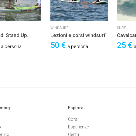
WINDSURF
SURF
 di Stand Up
Lezioni e corsi windsurf
Cavalca
e
mai stat
€
50 €
25 €
a persona
a persona
diverte
aming
Esplora
Corsi
o
Esperienze
on noi
Centri