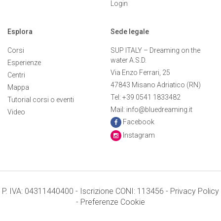
Login
Esplora
Sede legale
Corsi
SUP ITALY – Dreaming on the
water A.S.D.
Esperienze
Via Enzo Ferrari, 25
Centri
47843 Misano Adriatico (RN)
Mappa
Tel: +39 0541 1833482
Tutorial corsi o eventi
Mail: info@bluedreaming.it
Video
Facebook
Instagram
P. IVA: 04311440400 - Iscrizione CONI: 113456 -
Privacy Policy
-
Preferenze Cookie