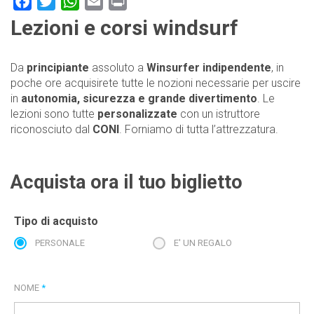
Facebook
Twitter
WhatsApp
Email
Print
Lezioni e corsi windsurf
Da
principiante
assoluto a
Winsurfer indipendente
, in
poche ore acquisirete tutte le nozioni necessarie per uscire
in
autonomia, sicurezza e grande divertimento
. Le
lezioni sono tutte
personalizzate
con un istruttore
riconosciuto dal
CONI
. Forniamo di tutta l’attrezzatura.
Acquista ora il tuo biglietto
Tipo di acquisto
PERSONALE
E' UN REGALO
NOME
*