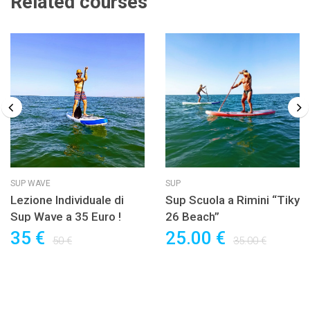
Related courses
SUP WAVE
SUP
Lezione Individuale di
Sup Scuola a Rimini “Tiky
Sup Wave a 35 Euro !
26 Beach”
35 €
25.00 €
50 €
35.00 €