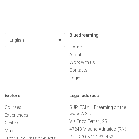
Bluedreaming
English
Home
About
Work with us
Contacts
Login
Explore
Legal address
Courses
SUP ITALY – Dreaming on the
water A.S.D.
Experiences
Via Enzo Ferrari, 25
Centers
47843 Misano Adriatico (RN)
Map
Ph: +39 0541 1833482
Tutorial courses or events