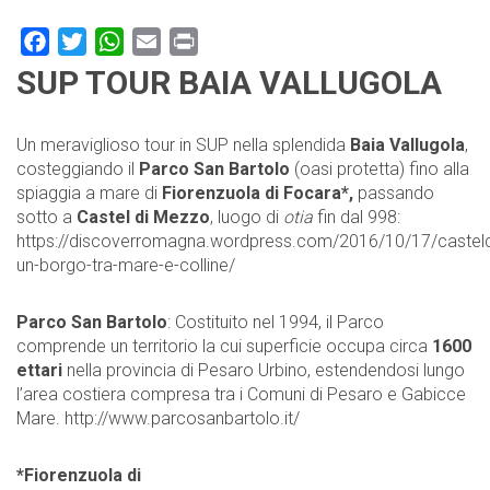
Facebook
Twitter
WhatsApp
Email
Print
SUP TOUR BAIA VALLUGOLA
Un meraviglioso tour in SUP nella splendida
Baia Vallugola
,
costeggiando il
Parco San Bartolo
(oasi protetta) fino alla
spiaggia a mare di
Fiorenzuola di Focara*,
passando
sotto a
Castel di Mezzo
, luogo di
otia
fin dal 998:
https://discoverromagna.wordpress.com/2016/10/17/castel
un-borgo-tra-mare-e-colline/
Parco San Bartolo
: Costituito nel 1994, il Parco
comprende un territorio la cui superficie occupa circa
1600
ettari
nella provincia di Pesaro Urbino, estendendosi lungo
l’area costiera compresa tra i Comuni di Pesaro e Gabicce
Mare.
http://www.parcosanbartolo.it/
*Fiorenzuola di