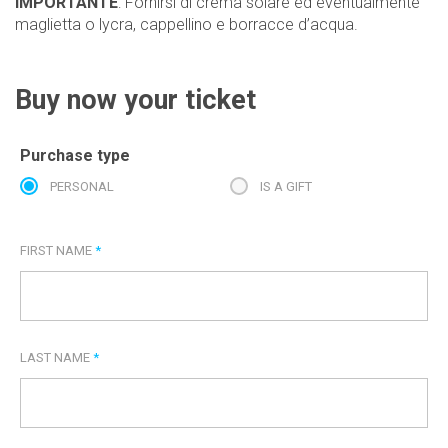
IMPORTANTE
: Fornirsi di crema solare ed eventualmente
maglietta o lycra, cappellino e borracce d’acqua.
Buy now your ticket
Purchase type
PERSONAL
IS A GIFT
FIRST NAME
*
LAST NAME
*