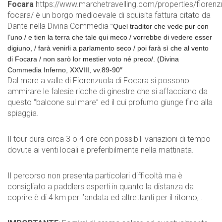
Focara
https://www.marchetravelling.com/properties/fiorenz
focara/
è un borgo medioevale di squisita fattura citato da
Dante nella Divina Commedia
“Quel traditor che vede pur con
l’uno / e tien la terra che tale qui meco / vorrebbe di vedere esser
digiuno, / farà venirli a parlamento seco / poi farà sì che al vento
di Focara / non sarò lor mestier voto né preco/. (Divina
Commedia Inferno, XXVIII, vv.89-90″
Dal mare a valle di Fiorenzuola di Focara si possono
ammirare le falesie ricche di ginestre che si affacciano da
questo “balcone sul mare” ed il cui profumo giunge fino alla
spiaggia.
Il tour dura circa 3 o 4 ore con possibili variazioni di tempo
dovute ai venti locali e preferibilmente nella mattinata.
Il percorso non presenta particolari difficoltà ma è
consigliato a paddlers esperti in quanto la distanza da
coprire è di 4 km per l’andata ed altrettanti per il ritorno, .