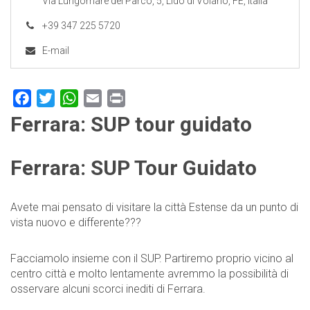
Via Lungomare del Parco, 5, Lido di Volano, FE, Italia
+39 347 225 5720
E-mail
Facebook
Twitter
WhatsApp
Email
Print
Ferrara: SUP tour guidato
Ferrara: SUP Tour Guidato
Avete mai pensato di visitare la città Estense da un punto di
vista nuovo e differente???
Facciamolo insieme con il SUP. Partiremo proprio vicino al
centro città e molto lentamente avremmo la possibilità di
osservare alcuni scorci inediti di Ferrara.