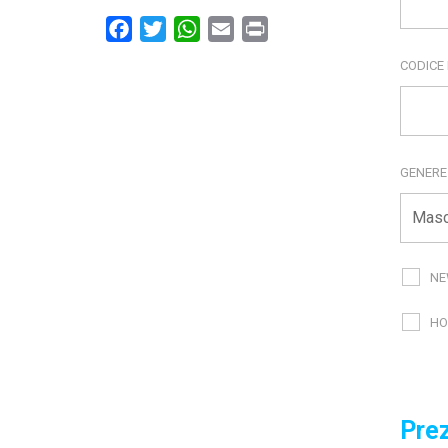
Facebook
Twitter
WhatsApp
Email
Print
CODICE
GENER
NE
HO
Prez