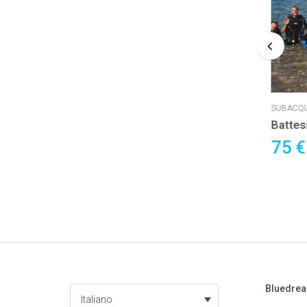
SUBACQUEA
SUBACQ
Scuba Diver/J.
Batte
390 €
75 
a persona
Bluedre
Italiano