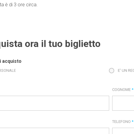
a è di 3 ore circa.
uista ora il tuo biglietto
i acquisto
RSONALE
E' UN R
COGNOME
*
TELEFONO
*