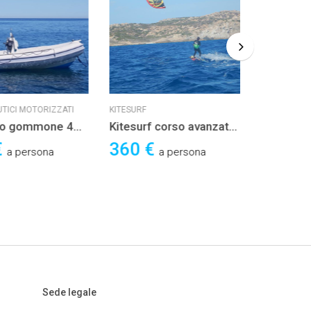
TICI MOTORIZZATI
KITESURF
KITESURF
io gommone 4
Kitesurf corso avanzato
Kitesurf 
4 ore
ore
€
360 €
440 €
a persona
a persona
Sede legale