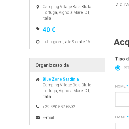
La durat
Camping Village Baia Blu la
Tortuga, Vignola Mare, OT,
Italia
40 €
Acq
Tutti i giorni, alle 9 o alle 15
Tipo d
Organizzato da
PE
Blue Zone Sardinia
Camping Village Baia Blu la
NOME
*
Tortuga, Vignola Mare, OT,
Italia
+39 380 587 6892
EMAIL
*
E-mail