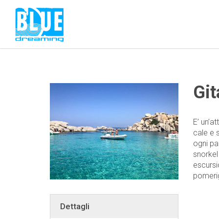
Git
E’ un’at
cale e s
ogni pa
snorkel
escursi
pomerig
Dettagli