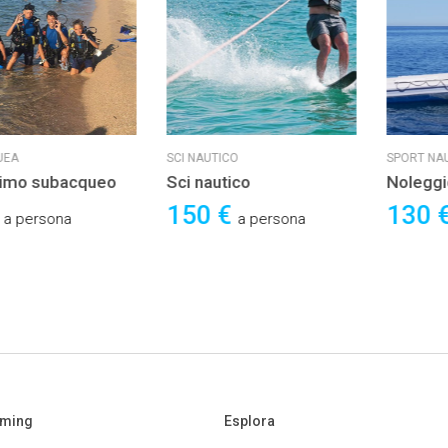
UEA
SCI NAUTICO
SPORT NAU
simo subacqueo
Sci nautico
Nolegg
ore
€
150 €
130 
a persona
a persona
aming
Esplora