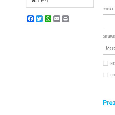
E-mail
CODICE
Facebook
Twitter
WhatsApp
Email
Print
GENER
NE
HO
Prez