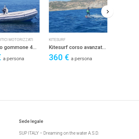
TICI MOTORIZZATI
KITESURF
KITESURF
io gommone 4
Kitesurf corso avanzato
Kitesurf 
4 ore
ore
€
360 €
440 €
a persona
a persona
Sede legale
SUP ITALY – Dreaming on the water A.S.D.