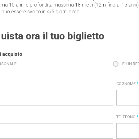
ima 10 anni e profondità massima 18 metri (12m fino ai 15 anni)
 può essere svolto in 4/5 giorni circa.
uista ora il tuo biglietto
i acquisto
RSONALE
E' UN R
COGNOME
*
TELEFONO
*