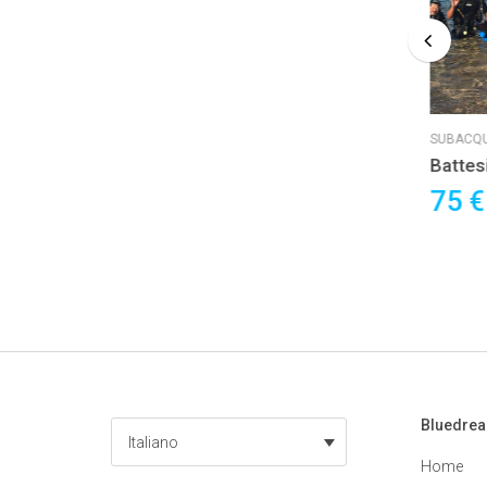
SUBACQUEA
SUBACQ
Scuba Diver/J.
Batte
390 €
75 
a persona
Bluedre
Italiano
Home