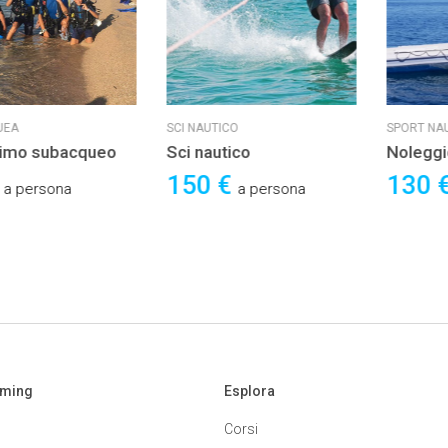
UEA
SCI NAUTICO
SPORT NAU
simo subacqueo
Sci nautico
Nolegg
ore
€
150 €
130 
a persona
a persona
aming
Esplora
Corsi