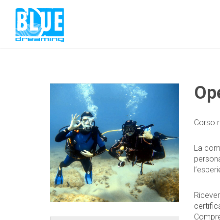
Ope
Corso r
La com
personal
l’esper
Ricever
certifi
Compren