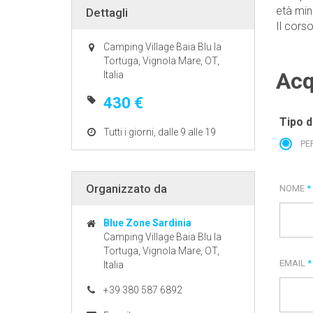
età min
Dettagli
Il corso
Camping Village Baia Blu la
Tortuga, Vignola Mare, OT,
Acq
Italia
430 €
Tipo d
Tutti i giorni, dalle 9 alle 19
PE
Organizzato da
NOME
*
Blue Zone Sardinia
Camping Village Baia Blu la
Tortuga, Vignola Mare, OT,
EMAIL
*
Italia
+39 380 587 6892